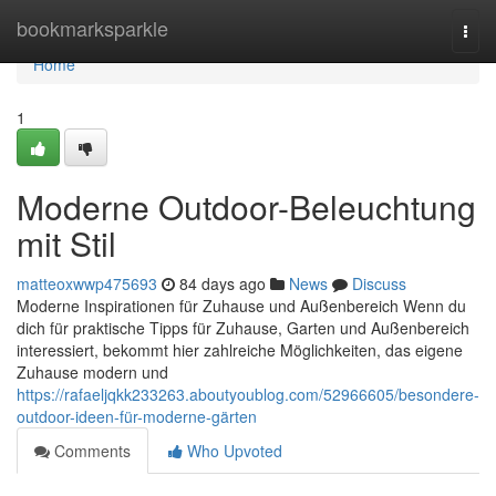
Home
bookmarksparkle
Togg
navi
Home
1
Moderne Outdoor-Beleuchtung
mit Stil
matteoxwwp475693
84 days ago
News
Discuss
Moderne Inspirationen für Zuhause und Außenbereich Wenn du
dich für praktische Tipps für Zuhause, Garten und Außenbereich
interessiert, bekommt hier zahlreiche Möglichkeiten, das eigene
Zuhause modern und
https://rafaeljqkk233263.aboutyoublog.com/52966605/besondere-
outdoor-ideen-für-moderne-gärten
Comments
Who Upvoted