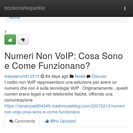
Home
bookmarksparkle
Togg
navi
Home
1
Numeri Non VoIP: Cosa Sono
e Come Funzionano?
lewyswrum812515
84 days ago
News
Discuss
I codici non VoIP rappresentano una soluzione per avere un
numero che non è sulla tecnologia VoIP . Originariamente , questi
numeri erano legati a reti telefoniche fisiche, offrendo una
comunicazione
https://nanaozyw904549.madmouseblog.com/22072212/numeri-
non-voip-cosa-sono-e-come-funzionano
Comments
Who Upvoted