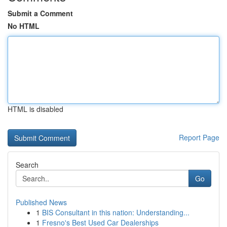
Submit a Comment
No HTML
HTML is disabled
Report Page
Search
Go
Published News
1
BIS Consultant in this nation: Understanding...
1
Fresno's Best Used Car Dealerships