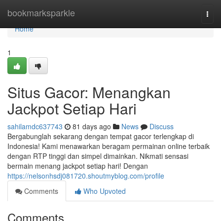
Home
bookmarksparkle
Togg
navi
Home
1
Situs Gacor: Menangkan
Jackpot Setiap Hari
sahilamdc637743
81 days ago
News
Discuss
Bergabunglah sekarang dengan tempat gacor terlengkap di
Indonesia! Kami menawarkan beragam permainan online terbaik
dengan RTP tinggi dan simpel dimainkan. Nikmati sensasi
bermain menang jackpot setiap hari! Dengan
https://nelsonhsdj081720.shoutmyblog.com/profile
Comments
Who Upvoted
Comments