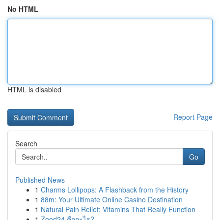
No HTML
HTML is disabled
Report Page
Search
Go
Published News
1
Charms Lollipops: A Flashback from the History
1
88m: Your Ultimate Online Casino Destination
1
Natural Pain Relief: Vitamins That Really Function
1
Zood24 คืออะไร?