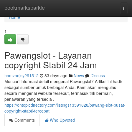
Home
bookmarksparkle
Togg
navi
Home
1
Pawangslot - Layanan
copyright Stabil 24 Jam
hamzaojsy261512
83 days ago
News
Discuss
Mencari informasi detail mengenai Pawangslot? Artikel ini hadir
sebagai sumber untuk berbagai Anda. Kami akan mengulas
secara mengenai website tersebut, termasuk trik bermain,
penawaran yang tersedia ,
https://ontopicdirectory.com/listings13591828/pawang-slot-pusat-
copyright-stabil-tercepat
Comments
Who Upvoted