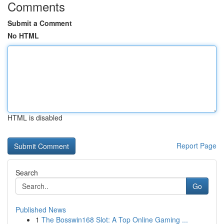
Comments
Submit a Comment
No HTML
HTML is disabled
Report Page
Search
Go
Published News
1
The Bosswin168 Slot: A Top Online Gaming ...