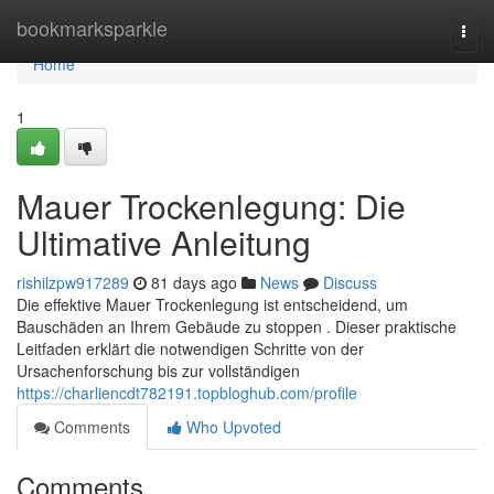
Home
bookmarksparkle
Togg
navi
Home
1
Mauer Trockenlegung: Die
Ultimative Anleitung
rishilzpw917289
81 days ago
News
Discuss
Die effektive Mauer Trockenlegung ist entscheidend, um
Bauschäden an Ihrem Gebäude zu stoppen . Dieser praktische
Leitfaden erklärt die notwendigen Schritte von der
Ursachenforschung bis zur vollständigen
https://charliencdt782191.topbloghub.com/profile
Comments
Who Upvoted
Comments