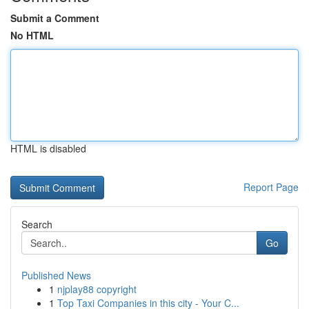
Submit a Comment
No HTML
HTML is disabled
Report Page
Search
Go
Published News
1
njplay88 copyright
1
Top Taxi Companies in this city - Your C...