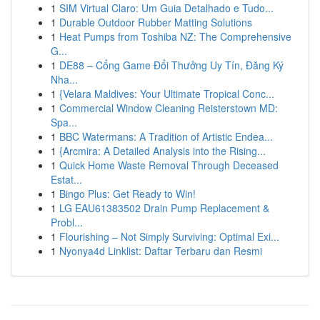
1
SIM Virtual Claro: Um Guia Detalhado e Tudo...
1
Durable Outdoor Rubber Matting Solutions
1
Heat Pumps from Toshiba NZ: The Comprehensive
G...
1
DE88 – Cổng Game Đổi Thưởng Uy Tín, Đăng Ký
Nha...
1
{Velara Maldives: Your Ultimate Tropical Conc...
1
Commercial Window Cleaning Reisterstown MD:
Spa...
1
BBC Watermans: A Tradition of Artistic Endea...
1
{Arcmira: A Detailed Analysis into the Rising...
1
Quick Home Waste Removal Through Deceased
Estat...
1
Bingo Plus: Get Ready to Win!
1
LG EAU61383502 Drain Pump Replacement &
Probl...
1
Flourishing – Not Simply Surviving: Optimal Exi...
1
Nyonya4d Linklist: Daftar Terbaru dan Resmi