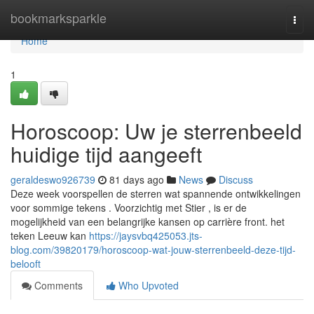
Home
bookmarksparkle
Togg
navi
Home
1
Horoscoop: Uw je sterrenbeeld
huidige tijd aangeeft
geraldeswo926739
81 days ago
News
Discuss
Deze week voorspellen de sterren wat spannende ontwikkelingen
voor sommige tekens . Voorzichtig met Stier , is er de
mogelijkheid van een belangrijke kansen op carrière front. het
teken Leeuw kan
https://jaysvbq425053.jts-
blog.com/39820179/horoscoop-wat-jouw-sterrenbeeld-deze-tijd-
belooft
Comments
Who Upvoted