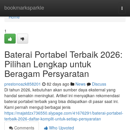
Home
bookmarksparkle
Togg
navi
Home
1
Baterai Portabel Terbaik 2026:
Pilihan Lengkap untuk
Beragam Persyaratan
prestonoazk858201
82 days ago
News
Discuss
Di tahun 2026, kebutuhan akan sumber daya eksternal yang
handal semakin meningkat. Artikel ini menyajikan rekomendasi
baterai portabel terbaik yang bisa didapatkan di pasar saat ini.
Kami pernah menguji berbagai jenis
https://majatdzx736550.slypage.com/41676291/baterai-portabel-
terbaik-2026-daftar-komplit-untuk-setiap-persyaratan
Comments
Who Upvoted