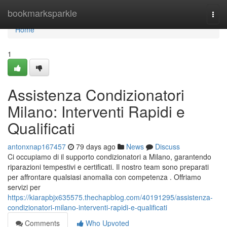
Home
bookmarksparkle
Togg
navi
Home
1
Assistenza Condizionatori
Milano: Interventi Rapidi e
Qualificati
antonxnap167457
79 days ago
News
Discuss
Ci occupiamo di il supporto condizionatori a Milano, garantendo
riparazioni tempestivi e certificati. Il nostro team sono preparati
per affrontare qualsiasi anomalia con competenza . Offriamo
servizi per
https://kiarapbjx635575.thechapblog.com/40191295/assistenza-
condizionatori-milano-interventi-rapidi-e-qualificati
Comments
Who Upvoted