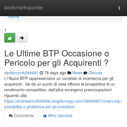
Home
bookmarksparkle
Togg
navi
Home
1
Le Ultime BTP Occasione o
Pericolo per gli Acquirenti ?
declanunnk294681
78 days ago
News
Discuss
I I Nuovi BTP rappresentano un contesto di incertezza per gli
acquirenti . Se da un punto di vista offrono la prospettiva di un
rendimento competitivo, dall'altra emergono preoccupazioni
riguardo alla
https://andrewcnci528956.blogdomago.com/39899807/crisini-btp-
possibilità-o-problema-per-gli-investitori
Comments
Who Upvoted