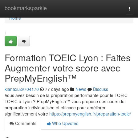
Home
bookmarksparkle
Togg
navi
Home
1
Formation TOEIC Lyon : Faites
Augmenter votre score avec
PrepMyEnglish™
kianaxuxv704170
77 days ago
News
Discuss
Vous avez besoin de la préparation performante pour le TOEIC
TOEIC à Lyon ? PrepMyEnglish™ vous propose des cours de
préparation individualisée et efficace pour améliorer
significativement votre
https://prepmyenglish.fr/preparation-toeic/
Comments
Who Upvoted