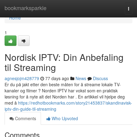
Home
bookmarksparkle
Togg
navi
Home
1
Nordisk IPTV: Din Anbefaling
til Streaming
agnesjojm428779
77 days ago
News
Discuss
Er du på jakt etter den beste måten for å streame lokale TV-
kanaler og filmer ? Norden IPTV har vokst som en praktisk
løsning for å nyte alt det Norden har . En artikkel vil hjelpe deg
med å
https://redhotbookmarks.com/story21453837/skandinavisk-
iptv-din-guide-til-streaming
Comments
Who Upvoted
Comments