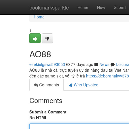
Home
bookmarksparkle
Home
New
Submit
Home
1
AO88
ezekielgsws593053
77 days ago
News
Discus
AO88 là nhà cái trực tuyến uy tín hàng đầu tại Việt N
đến các game slot, với tỷ lệ trả
https://deborahakyy378
Comments
Who Upvoted
Comments
Submit a Comment
No HTML