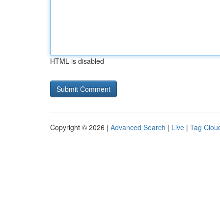
HTML is disabled
Copyright © 2026 |
Advanced Search
|
Live
|
Tag Clou