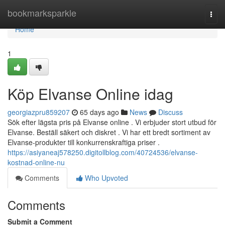
Home
bookmarksparkle
Togg
navi
Home
1
Köp Elvanse Online idag
georgiazpru859207
65 days ago
News
Discuss
Sök efter lägsta pris på Elvanse online . Vi erbjuder stort utbud för
Elvanse. Beställ säkert och diskret . Vi har ett bredt sortiment av
Elvanse-produkter till konkurrenskraftiga priser .
https://asiyaneaj578250.digitollblog.com/40724536/elvanse-
kostnad-online-nu
Comments
Who Upvoted
Comments
Submit a Comment