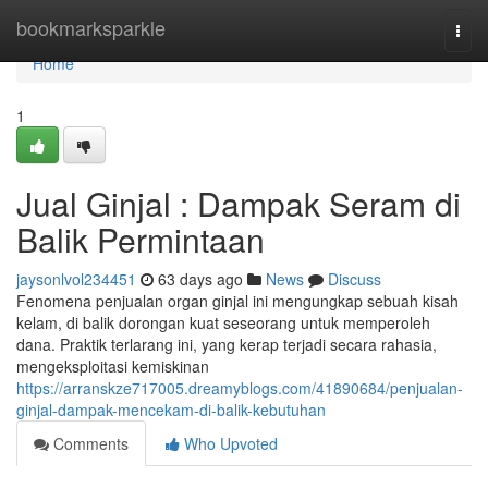
Home
bookmarksparkle
Togg
navi
Home
1
Jual Ginjal : Dampak Seram di
Balik Permintaan
jaysonlvol234451
63 days ago
News
Discuss
Fenomena penjualan organ ginjal ini mengungkap sebuah kisah
kelam, di balik dorongan kuat seseorang untuk memperoleh
dana. Praktik terlarang ini, yang kerap terjadi secara rahasia,
mengeksploitasi kemiskinan
https://arranskze717005.dreamyblogs.com/41890684/penjualan-
ginjal-dampak-mencekam-di-balik-kebutuhan
Comments
Who Upvoted