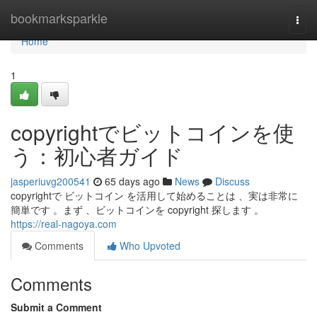
Home
bookmarksparkle
Togg
navi
Home
1
copyrightでビットコインを使
う：初心者ガイド
jasperiuvg200541
65 days ago
News
Discuss
copyrightで ビットコイン を活用して始めることは 、実は非常に
簡単です 。まず 、ビットコインを copyright 探します 。
https://real-nagoya.com
Comments
Who Upvoted
Comments
Submit a Comment