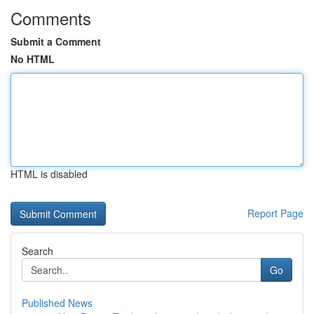
Comments
Submit a Comment
No HTML
HTML is disabled
Report Page
Search
Go
Published News