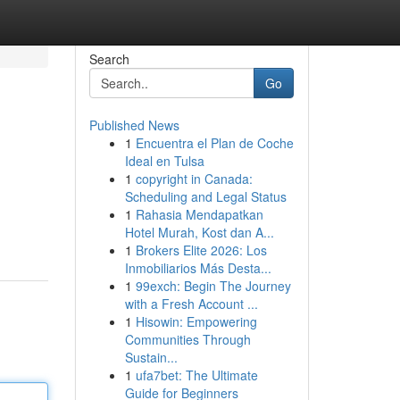
Search
Go
Published News
1
Encuentra el Plan de Coche
Ideal en Tulsa
1
copyright in Canada:
Scheduling and Legal Status
1
Rahasia Mendapatkan
Hotel Murah, Kost dan A...
1
Brokers Elite 2026: Los
Inmobiliarios Más Desta...
1
99exch: Begin The Journey
with a Fresh Account ...
1
Hisowin: Empowering
Communities Through
Sustain...
1
ufa7bet: The Ultimate
Guide for Beginners