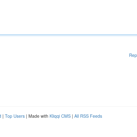
Rep
d
|
Top Users
| Made with
Kliqqi CMS
|
All RSS Feeds