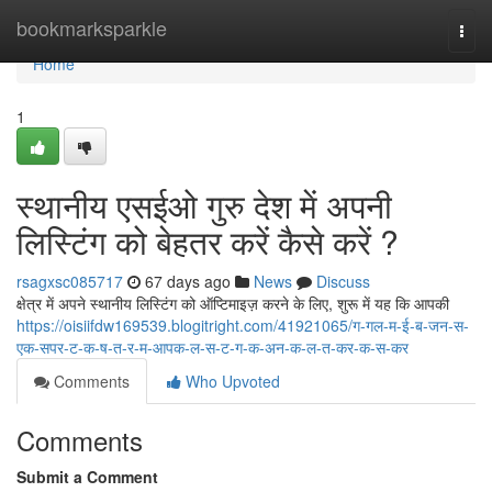
Home
bookmarksparkle
Togg
navi
Home
1
स्थानीय एसईओ गुरु देश में अपनी
लिस्टिंग को बेहतर करें कैसे करें ?
rsagxsc085717
67 days ago
News
Discuss
क्षेत्र में अपने स्थानीय लिस्टिंग को ऑप्टिमाइज़ करने के लिए, शुरू में यह कि आपकी
https://oisiifdw169539.blogitright.com/41921065/ग-गल-म-ई-ब-जन-स-
एक-सपर-ट-क-ष-त-र-म-आपक-ल-स-ट-ग-क-अन-क-ल-त-कर-क-स-कर
Comments
Who Upvoted
Comments
Submit a Comment