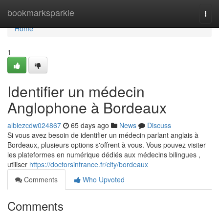
Home
bookmarksparkle
Togg
navi
Home
1
Identifier un médecin
Anglophone à Bordeaux
albiezcdw024867
65 days ago
News
Discuss
Si vous avez besoin de identifier un médecin parlant anglais à
Bordeaux, plusieurs options s'offrent à vous. Vous pouvez visiter
les plateformes en numérique dédiés aux médecins bilingues ,
utiliser
https://doctorsinfrance.fr/city/bordeaux
Comments
Who Upvoted
Comments