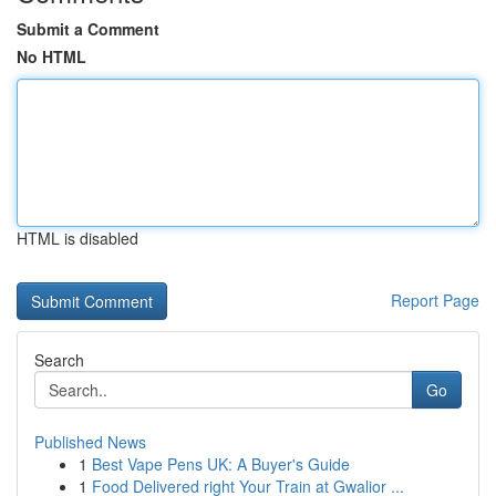
Submit a Comment
No HTML
HTML is disabled
Report Page
Search
Go
Published News
1
Best Vape Pens UK: A Buyer's Guide
1
Food Delivered right Your Train at Gwalior ...