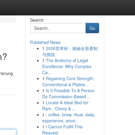
Search
Go
Published News
1
2026世界杯：揭秘全新赛制
n?
与挑战
1
The Anatomy of Legal
Excellence: Why Complex
Ca...
rierung
1
Regaining Core Strength:
Conventional & Pilates...
1
Is It Possible To A Person
Do Commission-Based ...
1
Locate A Ideal Bed for:
Ram , Chevy & ...
1
: coffee, brew, ritual, daily,
experience, arom...
1
I Cannot Fulfill This
Request