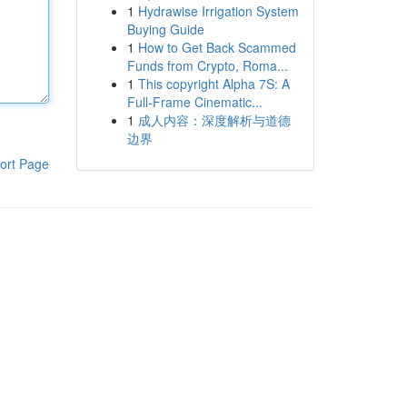
1
Hydrawise Irrigation System
Buying Guide
1
How to Get Back Scammed
Funds from Crypto, Roma...
1
This copyright Alpha 7S: A
Full-Frame Cinematic...
1
成人内容：深度解析与道德
边界
ort Page