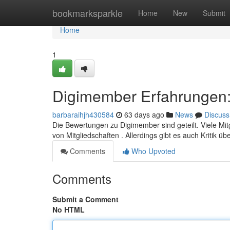
Home
bookmarksparkle
Home
New
Submit
Home
1
Digimember Erfahrungen: 
barbaraihjh430584
63 days ago
News
Discuss
Die Bewertungen zu Digimember sind geteilt. Viele Mitg
von Mitgliedschaften . Allerdings gibt es auch Kritik 
Comments
Who Upvoted
Comments
Submit a Comment
No HTML