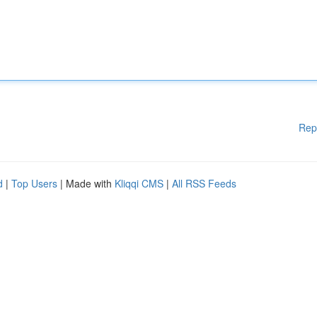
Rep
d
|
Top Users
| Made with
Kliqqi CMS
|
All RSS Feeds