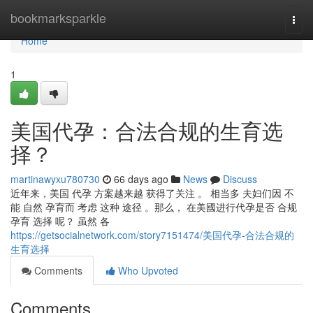
Home
bookmarksparkle
Togg
navi
Home
1
美国代孕：合法合规的生育选
择？
martinawyxu780730
66 days ago
News
Discuss
近年来，美国 代孕 方案越来越 获得了关注 。 相当多 夫妇们因 不
能 自然 孕育而 考虑 这种 途径 。那么， 在美國进行代孕是否 合规
孕育 选择 呢？ 虽然 各
https://getsocialnetwork.com/story7151474/美国代孕-合法合规的
生育选择
Comments
Who Upvoted
Comments