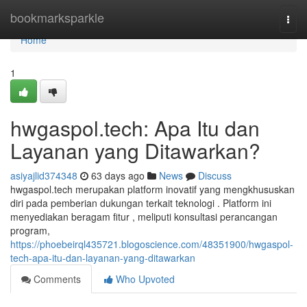
Home
bookmarksparkle
Togg
navi
Home
1
hwgaspol.tech: Apa Itu dan
Layanan yang Ditawarkan?
asiyajlid374348
63 days ago
News
Discuss
hwgaspol.tech merupakan platform inovatif yang mengkhususkan
diri pada pemberian dukungan terkait teknologi . Platform ini
menyediakan beragam fitur , meliputi konsultasi perancangan
program,
https://phoebeirql435721.blogoscience.com/48351900/hwgaspol-
tech-apa-itu-dan-layanan-yang-ditawarkan
Comments
Who Upvoted