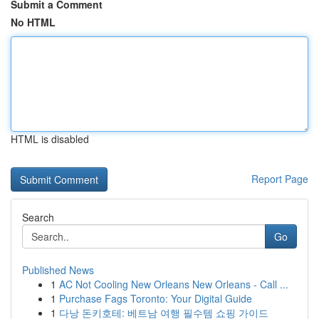
Submit a Comment
No HTML
HTML is disabled
Report Page
Search
Go
Published News
1
AC Not Cooling New Orleans New Orleans - Call ...
1
Purchase Fags Toronto: Your Digital Guide
1
다낭 돈키호테: 베트남 여행 필수템 쇼핑 가이드