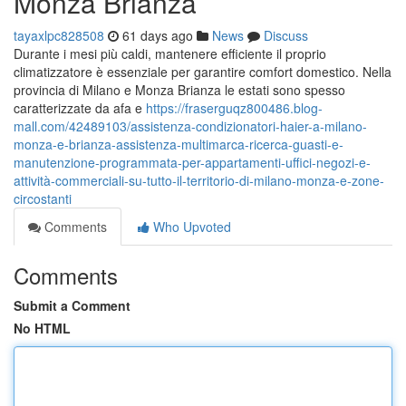
Monza Brianza
tayaxlpc828508
61 days ago
News
Discuss
Durante i mesi più caldi, mantenere efficiente il proprio
climatizzatore è essenziale per garantire comfort domestico. Nella
provincia di Milano e Monza Brianza le estati sono spesso
caratterizzate da afa e
https://fraserguqz800486.blog-
mall.com/42489103/assistenza-condizionatori-haier-a-milano-
monza-e-brianza-assistenza-multimarca-ricerca-guasti-e-
manutenzione-programmata-per-appartamenti-uffici-negozi-e-
attività-commerciali-su-tutto-il-territorio-di-milano-monza-e-zone-
circostanti
Comments
Who Upvoted
Comments
Submit a Comment
No HTML