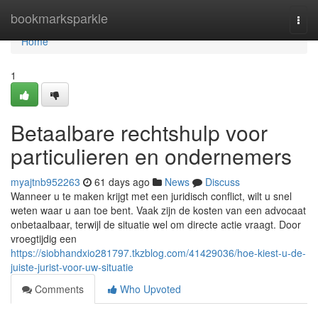
Home
bookmarksparkle
Togg
navi
Home
1
Betaalbare rechtshulp voor
particulieren en ondernemers
myajtnb952263
61 days ago
News
Discuss
Wanneer u te maken krijgt met een juridisch conflict, wilt u snel
weten waar u aan toe bent. Vaak zijn de kosten van een advocaat
onbetaalbaar, terwijl de situatie wel om directe actie vraagt. Door
vroegtijdig een
https://siobhandxio281797.tkzblog.com/41429036/hoe-kiest-u-de-
juiste-jurist-voor-uw-situatie
Comments
Who Upvoted