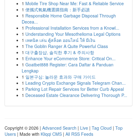
1
Mobile Tire Shop Near Me: Fast & Reliable Service
1
便攜式氧氣機選購指南：新手必讀
1
Responsible Home Garbage Disposal Through
Decea...
1
Professional Installation Services from a Knowl...
1
Understanding Your Mesothelioma Legal Options
1
เทคนิค เล่น ตู้สล็อต ออนไลน์ ให้ มีเงิน
1
The Goblin Ranger A Quite Powerful Class
1
대구출장샵, 솔직한 후기 & 주의사항
1
Enhance Your eCommerce Store: Critical On...
1
Goatbet888 Register: Cara Daftar & Panduan
Lengkap
1
일본구심: 놀라운 효과와 구매 가이드
1
Leading Crypto Exchange Signals Telegram Chan...
1
Parking Lot Repair Services for Better Curb Appeal
1
Deceased Estate Clearance Delivering Thorough P...
Copyright © 2026 |
Advanced Search
|
Live
|
Tag Cloud
|
Top
Users
| Made with
Kliqqi CMS
|
All RSS Feeds