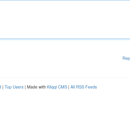
Rep
d
|
Top Users
| Made with
Kliqqi CMS
|
All RSS Feeds