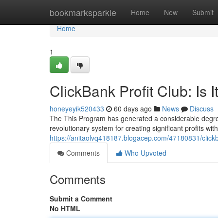
Home
bookmarksparkle
Home
New
Submit
Home
1
ClickBank Profit Club: Is 
honeyeyik520433
60 days ago
News
Discuss
The This Program has generated a considerable degree 
revolutionary system for creating significant profits with 
https://anitaolvq418187.blogacep.com/47180831/clickbank
Comments
Who Upvoted
Comments
Submit a Comment
No HTML