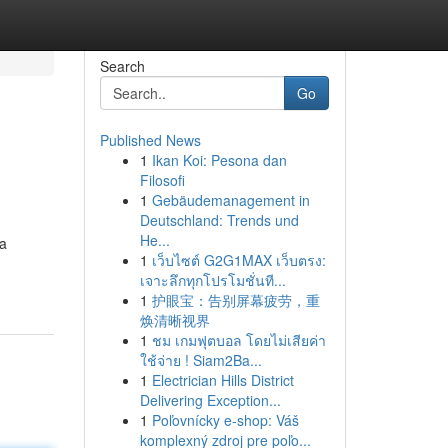
Search
Go
Published News
1
Ikan Koi: Pesona dan
Filosofi
1
Gebäudemanagement in
Deutschland: Trends und
He...
 a
1
เว็บไซต์ G2G1MAX เว็บตรง:
เจาะลึกทุกโปรโมชั่นที...
1
护眼宝：告别屏幕疲劳，重
焕清晰视界
1
ชม เกมฟุตบอล โดยไม่เสียค่า
ใช้จ่าย ! Siam2Ba...
1
Electrician Hills District
Delivering Exception...
1
Poľovnícky e-shop: Váš
komplexný zdroj pre poľo...