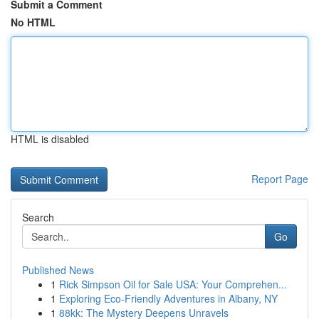
Submit a Comment
No HTML
HTML is disabled
Report Page
Search
Go
Published News
1
Rick Simpson Oil for Sale USA: Your Comprehen...
1
Exploring Eco-Friendly Adventures in Albany, NY
1
88kk: The Mystery Deepens Unravels