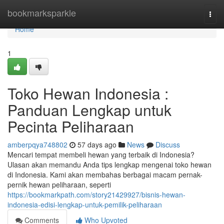
Home
bookmarksparkle
Togg
navi
Home
1
Toko Hewan Indonesia :
Panduan Lengkap untuk
Pecinta Peliharaan
amberpqya748802
57 days ago
News
Discuss
Mencari tempat membeli hewan yang terbaik di Indonesia?
Ulasan akan memandu Anda tips lengkap mengenai toko hewan
di Indonesia. Kami akan membahas berbagai macam pernak-
pernik hewan peliharaan, seperti
https://bookmarkpath.com/story21429927/bisnis-hewan-
indonesia-edisi-lengkap-untuk-pemilik-peliharaan
Comments
Who Upvoted