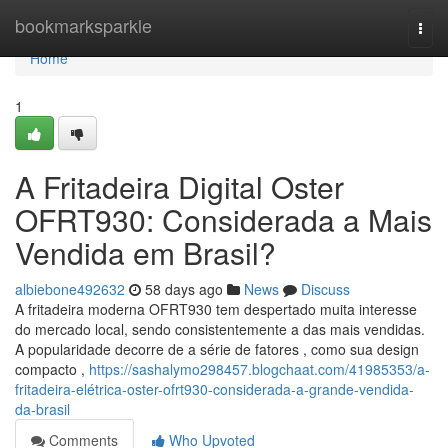
Home
bookmarksparkle
Togg
navi
Home
1
A Fritadeira Digital Oster
OFRT930: Considerada a Mais
Vendida em Brasil?
albiebone492632
58 days ago
News
Discuss
A fritadeira moderna OFRT930 tem despertado muita interesse
do mercado local, sendo consistentemente a das mais vendidas.
A popularidade decorre de a série de fatores , como sua design
compacto ,
https://sashalymo298457.blogchaat.com/41985353/a-
fritadeira-elétrica-oster-ofrt930-considerada-a-grande-vendida-
da-brasil
Comments
Who Upvoted