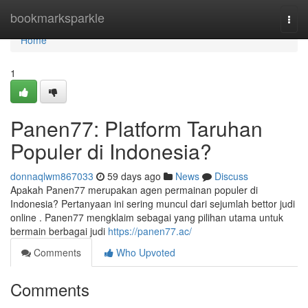
Home
bookmarksparkle
Togg
navi
Home
1
Panen77: Platform Taruhan
Populer di Indonesia?
donnaqlwm867033
59 days ago
News
Discuss
Apakah Panen77 merupakan agen permainan populer di
Indonesia? Pertanyaan ini sering muncul dari sejumlah bettor judi
online . Panen77 mengklaim sebagai yang pilihan utama untuk
bermain berbagai judi
https://panen77.ac/
Comments
Who Upvoted
Comments