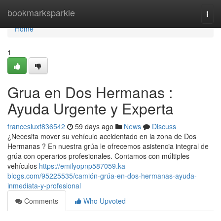
Home
bookmarksparkle
Togg
navi
Home
1
Grua en Dos Hermanas :
Ayuda Urgente y Experta
francesiuxf836542
59 days ago
News
Discuss
¿Necesita mover su vehículo accidentado en la zona de Dos
Hermanas ? En nuestra grúa le ofrecemos asistencia integral de
grúa con operarios profesionales. Contamos con múltiples
vehículos
https://emilyopnp587059.ka-
blogs.com/95225535/camión-grúa-en-dos-hermanas-ayuda-
inmediata-y-profesional
Comments
Who Upvoted