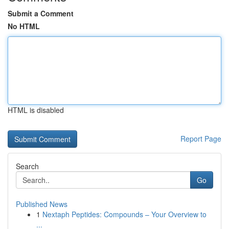
Submit a Comment
No HTML
HTML is disabled
Report Page
Search
Go
Published News
1
Nextaph Peptides: Compounds – Your Overview to
...