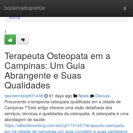
Home
bookmarksparkle
Togg
navi
Home
1
Terapeuta Osteopata em a
Campinas: Um Guia
Abrangente e Suas
Qualidades
tasneemstoe831438
61 days ago
News
Discuss
Procurando o terapeuta osteopata qualificado em a cidade de
Campinas ? Este artigo oferece uma visão detalhada dos
serviços, técnicas e qualidades da osteopatia. A osteopatia é uma
abordagem de saúde
https://allbookmarking.com/story21731457/terapeuta-osteopata-
em-na-cidade-de-campinas-um-guia-completo-e-suas-vantagens