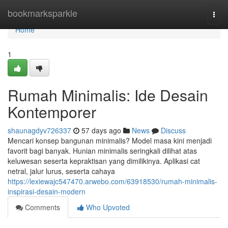
Home
bookmarksparkle
Togg
navi
Home
1
Rumah Minimalis: Ide Desain
Kontemporer
shaunagdyv726337
57 days ago
News
Discuss
Mencari konsep bangunan minimalis? Model masa kini menjadi
favorit bagi banyak. Hunian minimalis seringkali dilihat atas
keluwesan seserta kepraktisan yang dimilikinya. Aplikasi cat
netral, jalur lurus, seserta cahaya
https://lexiewajc547470.arwebo.com/63918530/rumah-minimalis-
inspirasi-desain-modern
Comments
Who Upvoted