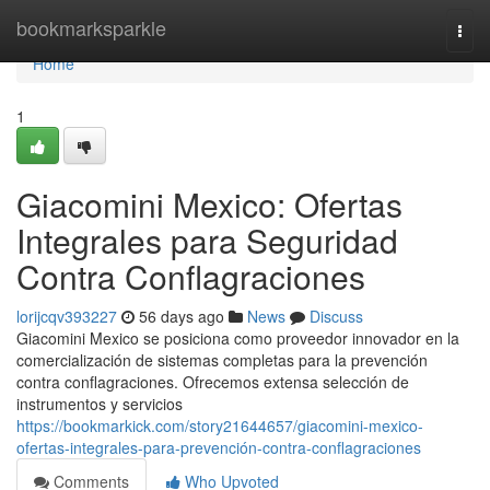
Home
bookmarksparkle
Togg
navi
Home
1
Giacomini Mexico: Ofertas
Integrales para Seguridad
Contra Conflagraciones
lorijcqv393227
56 days ago
News
Discuss
Giacomini Mexico se posiciona como proveedor innovador en la
comercialización de sistemas completas para la prevención
contra conflagraciones. Ofrecemos extensa selección de
instrumentos y servicios
https://bookmarkick.com/story21644657/giacomini-mexico-
ofertas-integrales-para-prevención-contra-conflagraciones
Comments
Who Upvoted