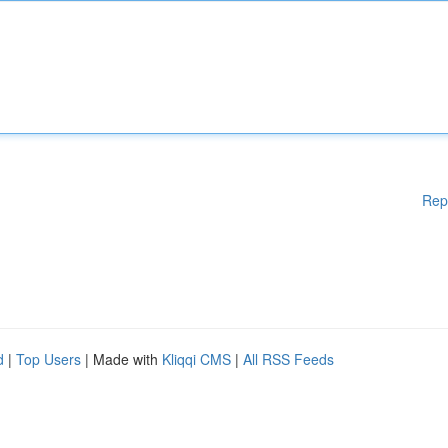
Rep
d
|
Top Users
| Made with
Kliqqi CMS
|
All RSS Feeds