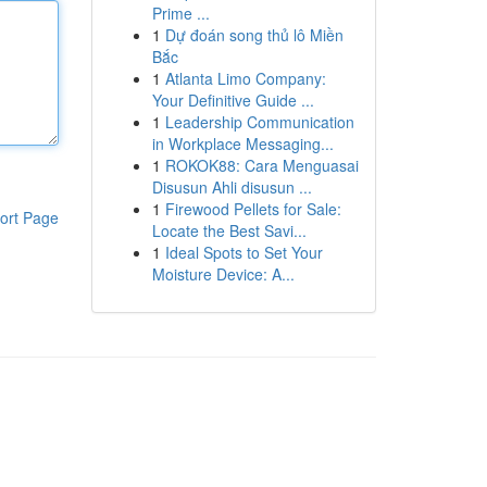
Prime ...
1
Dự đoán song thủ lô Miền
Bắc
1
Atlanta Limo Company:
Your Definitive Guide ...
1
Leadership Communication
in Workplace Messaging...
1
ROKOK88: Cara Menguasai
Disusun Ahli disusun ...
1
Firewood Pellets for Sale:
ort Page
Locate the Best Savi...
1
Ideal Spots to Set Your
Moisture Device: A...