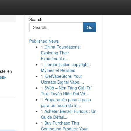
Search
Go
Published News
1
China Foundations:
Exploring Their
Experiment.c...
1
L'organisation copyright :
Mythes et Réalités
stellen
1
iGetVapeStore: Your
eis-
Ultimate Digital Vape ...
1
SV88 – Nền Tảng Giải Trí
Trực Tuyến Hiện Đại Vớ...
1
Preparación paso a paso
para un recorrido in...
1
Acheter Benzol Furious : Un
Guide Détail...
1
Buy Purchase This
Compound Product: Your