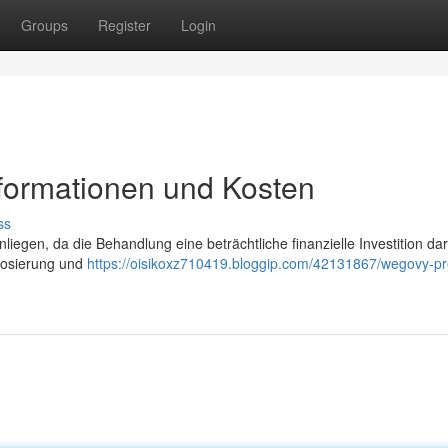
Groups
Register
Login
nformationen und Kosten
ss
iegen, da die Behandlung eine beträchtliche finanzielle Investition dar
 Dosierung und
https://oisikoxz710419.bloggip.com/42131867/wegovy-pr