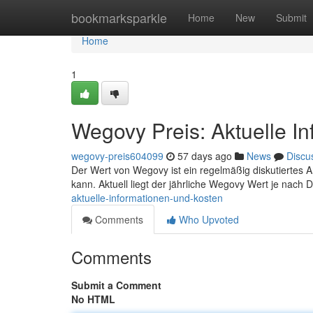
Home
bookmarksparkle
Home
New
Submit
Home
1
Wegovy Preis: Aktuelle I
wegovy-preis604099
57 days ago
News
Discu
Der Wert von Wegovy ist ein regelmäßig diskutiertes Anl
kann. Aktuell liegt der jährliche Wegovy Wert je nach
aktuelle-informationen-und-kosten
Comments
Who Upvoted
Comments
Submit a Comment
No HTML