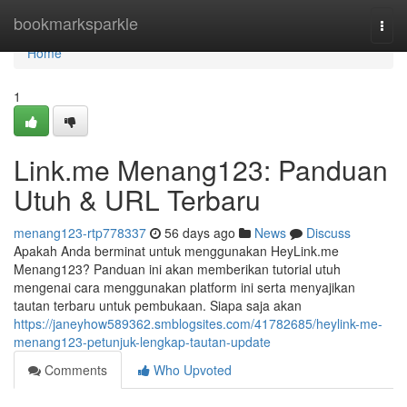
Home
bookmarksparkle
Togg
navi
Home
1
Link.me Menang123: Panduan
Utuh & URL Terbaru
menang123-rtp778337
56 days ago
News
Discuss
Apakah Anda berminat untuk menggunakan HeyLink.me
Menang123? Panduan ini akan memberikan tutorial utuh
mengenai cara menggunakan platform ini serta menyajikan
tautan terbaru untuk pembukaan. Siapa saja akan
https://janeyhow589362.smblogsites.com/41782685/heylink-me-
menang123-petunjuk-lengkap-tautan-update
Comments
Who Upvoted