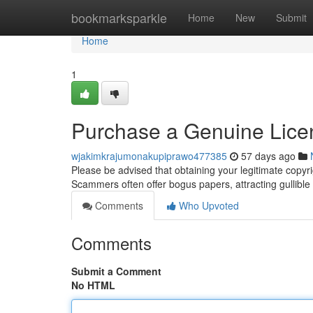
Home
bookmarksparkle
Home
New
Submit
Home
1
Purchase a Genuine Licen
wjakimkrajumonakupiprawo477385
57 days ago
Please be advised that obtaining your legitimate copyri
Scammers often offer bogus papers, attracting gullible
Comments
Who Upvoted
Comments
Submit a Comment
No HTML