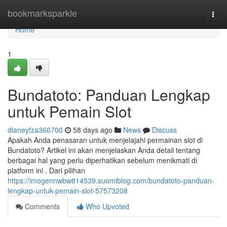
Home
bookmarksparkle
Togg
navi
Home
1
Bundatoto: Panduan Lengkap
untuk Pemain Slot
dianeyfza366700
58 days ago
News
Discuss
Apakah Anda penasaran untuk menjelajahi permainan slot di
Bundatoto? Artikel ini akan menjelaskan Anda detail tentang
berbagai hal yang perlu diperhatikan sebelum menikmati di
platform ini . Dari pilihan
https://imogennwbw814539.suomiblog.com/bundatoto-panduan-
lengkap-untuk-pemain-slot-57573208
Comments
Who Upvoted