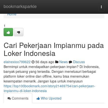
Home
bookmarksparkle
Togg
navi
Home
1
Cari Pekerjaan Impianmu pada
Loker Indonesia
elainexioo799622
56 days ago
News
Discuss
Bermimpi untuk mendapatkan pekerjaan impian? Di Indonesia,
banyak peluang yang tersedia. Dengan menelusuri berbagai
platform loker online dan offline, kamu bisa menemukan
kesempatan menarik. Jangan lupa untuk menyusun
https://top100bookmark.com/story21469754/cari-pekerjaan-
impianmu-di-loker-indonesia
Comments
Who Upvoted