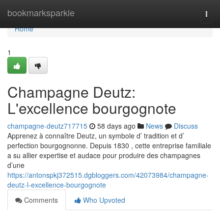
Home
bookmarksparkle
Togg
navi
Home
1
Champagne Deutz:
L'excellence bourgognote
champagne-deutz717715
58 days ago
News
Discuss
Apprenez à connaître Deutz, un symbole d’ tradition et d’
perfection bourgognonne. Depuis 1830 , cette entreprise familiale
a su allier expertise et audace pour produire des champagnes
d’une
https://antonspkj372515.dgbloggers.com/42073984/champagne-
deutz-l-excellence-bourgognote
Comments
Who Upvoted