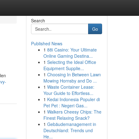
Search
Go
Published News
1
88i Casino: Your Ultimate
Online Gaming Destina...
1
Selecting the Ideal Office
Equipment Supplie...
1
Choosing In Between Lawn
llen
Mowing Hornsby and Do ...
vy-
1
Waste Container Lease:
Your Guide to Effortless...
1
Kedai Indonesia Populer di
Pet Pet : Negeri Gas...
1
Walkers Cheesy Chips: The
Finest Relaxing Snack?
1
Gebäudemanagement in
Deutschland: Trends und
He...