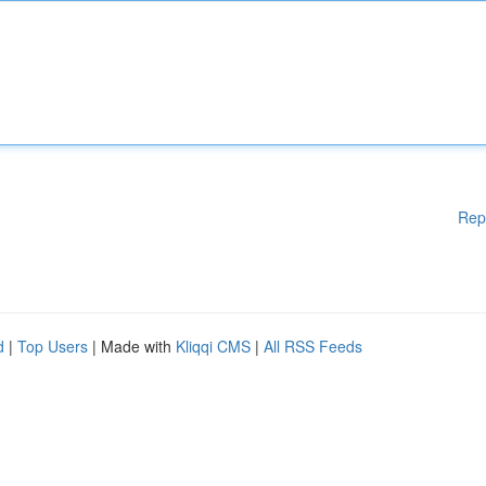
Rep
d
|
Top Users
| Made with
Kliqqi CMS
|
All RSS Feeds