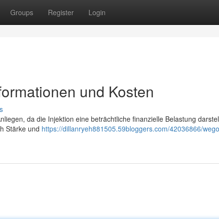
Groups
Register
Login
nformationen und Kosten
s
liegen, da die Injektion eine beträchtliche finanzielle Belastung darste
ach Stärke und
https://dillanryeh881505.59bloggers.com/42036866/wego