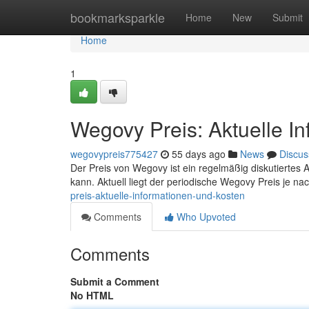
Home
bookmarksparkle
Home
New
Submit
Home
1
Wegovy Preis: Aktuelle I
wegovypreis775427
55 days ago
News
Discus
Der Preis von Wegovy ist ein regelmäßig diskutiertes An
kann. Aktuell liegt der periodische Wegovy Preis je n
preis-aktuelle-informationen-und-kosten
Comments
Who Upvoted
Comments
Submit a Comment
No HTML