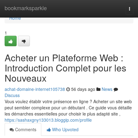
Home
bookmarksparkle
Togg
navi
Home
1
Acheter un Plateforme Web :
Introduction Complet pour les
Nouveaux
achat-domaine-internet105738
56 days ago
News
Discuss
Vous voulez établir votre présence en ligne ? Acheter un site web
peut sembler complexe pour un débutant . Ce guide vous détaille
les démarches essentielles pour choisir le plus adapté site ,
https://sashaxgny133013.bloggip.com/profile
Comments
Who Upvoted