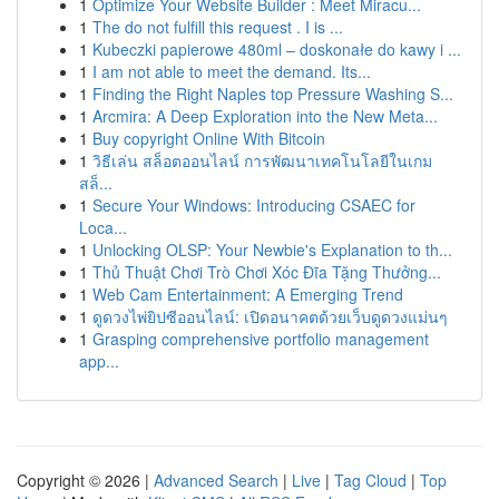
1
Optimize Your Website Builder : Meet Miracu...
1
The do not fulfill this request . I is ...
1
Kubeczki papierowe 480ml – doskonałe do kawy i ...
1
I am not able to meet the demand. Its...
1
Finding the Right Naples top Pressure Washing S...
1
Arcmira: A Deep Exploration into the New Meta...
1
Buy copyright Online With Bitcoin
1
วิธีเล่น สล็อตออนไลน์ การพัฒนาเทคโนโลยีในเกม
สล็...
1
Secure Your Windows: Introducing CSAEC for
Loca...
1
Unlocking OLSP: Your Newbie's Explanation to th...
1
Thủ Thuật Chơi Trò Chơi Xóc Đĩa Tặng Thưởng...
1
Web Cam Entertainment: A Emerging Trend
1
ดูดวงไพ่ยิปซีออนไลน์: เปิดอนาคตด้วยเว็บดูดวงแม่นๆ
1
Grasping comprehensive portfolio management
app...
Copyright © 2026 |
Advanced Search
|
Live
|
Tag Cloud
|
Top