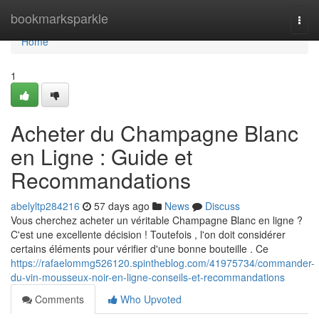
Home
bookmarksparkle
Togg
navi
Home
1
Acheter du Champagne Blanc
en Ligne : Guide et
Recommandations
abelyltp284216
57 days ago
News
Discuss
Vous cherchez acheter un véritable Champagne Blanc en ligne ?
C'est une excellente décision ! Toutefois , l'on doit considérer
certains éléments pour vérifier d'une bonne bouteille . Ce
https://rafaelommg526120.spintheblog.com/41975734/commander-
du-vin-mousseux-noir-en-ligne-conseils-et-recommandations
Comments
Who Upvoted