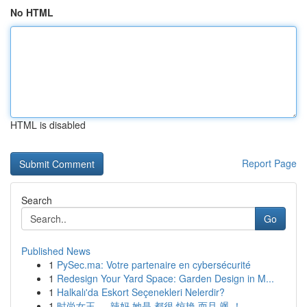
No HTML
HTML is disabled
Report Page
Search
Go
Published News
1
PySec.ma: Votre partenaire en cybersécurité
1
Redesign Your Yard Space: Garden Design in M...
1
Halkalı'da Eskort Seçenekleri Nelerdir?
1
时尚女王 ， 辣妈 她是 都很 惊艳 而且 飒 ！