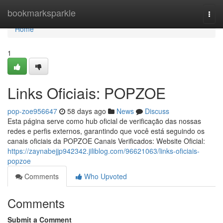
Home
bookmarksparkle
Togg
navi
Home
1
Links Oficiais: POPZOE
pop-zoe956647
58 days ago
News
Discuss
Esta página serve como hub oficial de verificação das nossas
redes e perfis externos, garantindo que você está seguindo os
canais oficiais da POPZOE Canais Verificados: Website Oficial:
https://zaynabejjp942342.jiliblog.com/96621063/links-oficiais-
popzoe
Comments
Who Upvoted
Comments
Submit a Comment