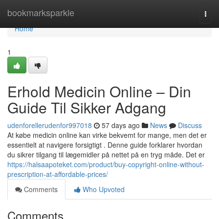
Home
bookmarksparkle
Togg
navi
Home
1
Erhold Medicin Online – Din
Guide Til Sikker Adgang
udenforellerudenfor997018
57 days ago
News
Discuss
At købe medicin online kan virke bekvemt for mange, men det er
essentielt at navigere forsigtigt . Denne guide forklarer hvordan
du sikrer tilgang til lægemidler på nettet på en tryg måde. Det er
https://halsaapoteket.com/product/buy-copyright-online-without-
prescription-at-affordable-prices/
Comments
Who Upvoted
Comments