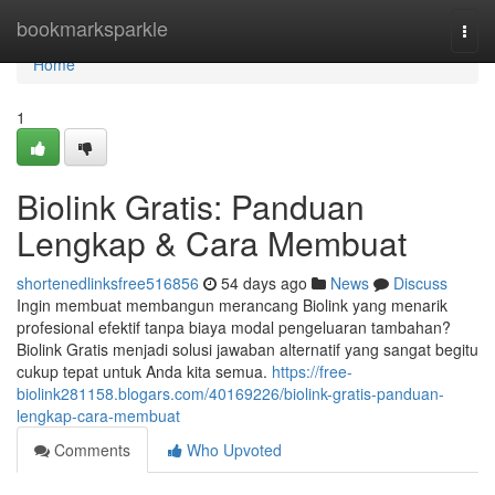
Home
bookmarksparkle
Togg
navi
Home
1
Biolink Gratis: Panduan
Lengkap & Cara Membuat
shortenedlinksfree516856
54 days ago
News
Discuss
Ingin membuat membangun merancang Biolink yang menarik
profesional efektif tanpa biaya modal pengeluaran tambahan?
Biolink Gratis menjadi solusi jawaban alternatif yang sangat begitu
cukup tepat untuk Anda kita semua.
https://free-
biolink281158.blogars.com/40169226/biolink-gratis-panduan-
lengkap-cara-membuat
Comments
Who Upvoted